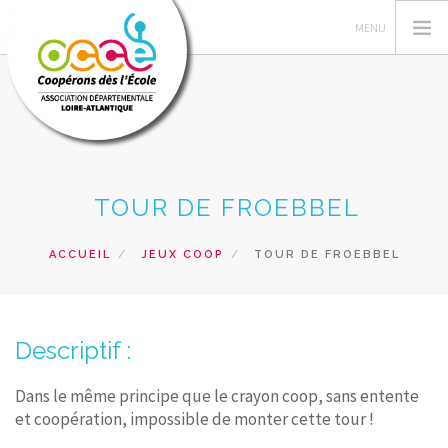
L'OCCE, C'EST QUOI ?
TOUR DE FROEBBEL
ESPACE MANDATAIRE
PÉDAGOGIE ET FORMATIONS
ACCUEIL
JEUX COOP
TOUR DE FROEBBEL
PRETS ET SERVICES
RECHERCHER
Descriptif :
CONTACT
Dans le même principe que le crayon coop, sans entente
et coopération, impossible de monter cette tour !