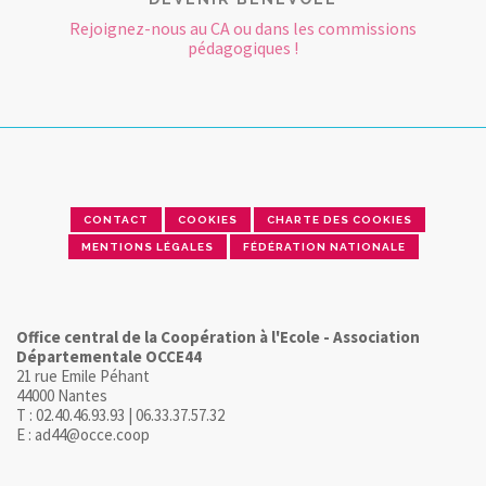
Rejoignez-nous au CA ou dans les commissions
pédagogiques !
CONTACT
COOKIES
CHARTE DES COOKIES
MENTIONS LÉGALES
FÉDÉRATION NATIONALE
Office central de la Coopération à l'Ecole - Association
Départementale OCCE44
21 rue Emile Péhant
44000 Nantes
T : 02.40.46.93.93 | 06.33.37.57.32
E : ad44@occe.coop